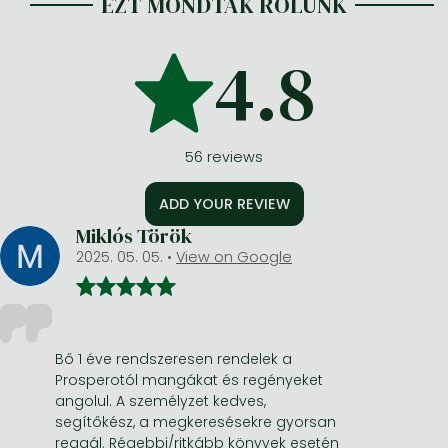
EZT MONDTÁK RÓLUNK
4.8
56
reviews
ADD YOUR REVIEW
Miklós Török
2025. 05. 05.
•
View on Google
Bő 1 éve rendszeresen rendelek a
Prosperotól mangákat és regényeket
angolul. A személyzet kedves,
segítőkész, a megkeresésekre gyorsan
reagál. Régebbi/ritkább könyvek esetén