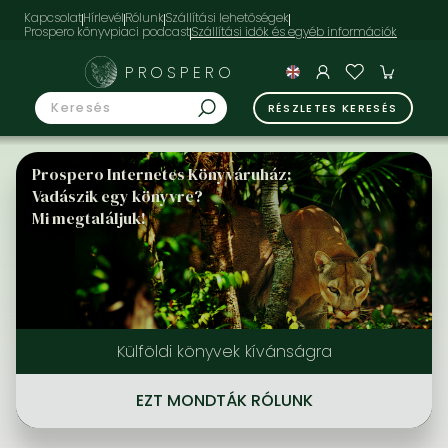
Kapcsolat
Hírlevél
Rólunk
Szállítási lehetőségek
Prospero könyvpiaci podcast
PROSPERO
RÉSZLETES KERESÉS
Prospero Internetes Könyváruház:
Vadászik egy könyvre?
Mi megtaláljuk!
Külföldi könyvek kívánságra
EZT MONDTÁK RÓLUNK