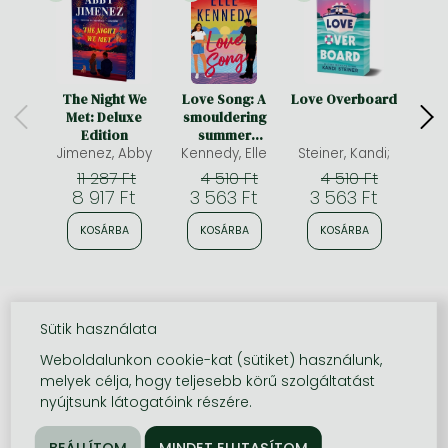
The Night We
Love Song: A
Love Overboard
A 
Met: Deluxe
smouldering
Sp
Edition
summer
Limit
Jimenez, Abby
romance from
Kennedy, Elle
Steiner, Kandi;
McAli
edge
the bestselling
11 287 Ft
4 510 Ft
4 510 Ft
author who
8 917 Ft
3 563 Ft
3 563 Ft
3 
brought you Off-
Campus
KOSÁRBA
KOSÁRBA
KOSÁRBA
K
Sütik használata
Weboldalunkon cookie-kat (sütiket) használunk,
melyek célja, hogy teljesebb körű szolgáltatást
nyújtsunk látogatóink részére.