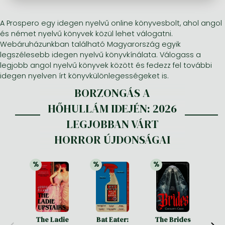
A Prospero egy idegen nyelvű online könyvesbolt, ahol angol
Minden készletes könyv
Képregény, manga
Krasznahorkai László könyvek
Művészetek
Számítástechnika, információs technológia
és német nyelvű könyvek közül lehet válogatni.
Képregény, manga
Krimi, bűnügyi, thriller
Kertész Imre könyvek angolul és németül
Család, gyermeknevelés, egészség
Gazdaság, üzlet
Webáruházunkban található Magyarország egyik
legszélesebb idegen nyelvű könyvkínálata. Válogass a
Krimi, bűnügyi, thriller
Fantasy
Esterházy Péter könyvek
Nyelvkönyvek, szótárak
Mérnöki tudományok
legjobb angol nyelvű könyvek között és fedezz fel további
idegen nyelven írt könyvkülönlegességeket is.
Fantasy
Irodalom
Szabó Magda könyvek angolul és németül
Hobbi, szabadidő
Humán tudományok
BORZONGÁS A
Romantika
Romantika
David Szalay könyvek
Ezotéria
Orvostudomány, állatorvostudomány és gyógyszerészet
HŐHULLÁM IDEJÉN: 2026
Jujutsu Kaisen manga sorozat
Tóth Krisztina könyvek angolul és németül
Sport, játék
Természettudományok
LEGJOBBAN VÁRT
One Piece manga
Nádas Péter könyvek angolul és németül
Utazás
Általános kézikönyvek, enciklopédiák
HORROR ÚJDONSÁGAI
Vagabond manga
Bessel van der Kolk könyvek
Vallás
%
%
%
21% 
kedvezmény
21% 
kedvezmény
25% 
kedvezmény
Ana Huang könyvek
Dian Fossey könyvek
Társadalomtudományok
Trónok harca könyvek
Tankönyv, segédkönyv
Stephen King könyvek
Richard Dawkins könyvek
The Ladie
Bat Eater:
The Brides
He