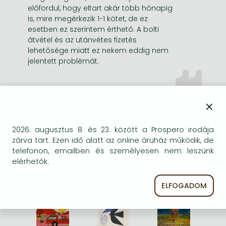
előfordul, hogy eltart akár több hónapig
is, mire megérkezik 1-1 kötet, de ez
esetben ez szerintem érthető. A bolti
átvétel és az utánvétes fizetés
lehetősége miatt ez nekem eddig nem
jelentett problémát.
×
2026. augusztus 8. és 23. között a Prospero irodája
zárva tart. Ezen idő alatt az online áruház működik, de
2026 TÖRTÉNETEK A
telefonon, emailben és személyesen nem leszünk
NYARALÁSHOZ
elérhetők.
ELFOGADOM
%
%
%
21% 
kedvezmény
21% 
kedvezmény
21% 
kedvezmény