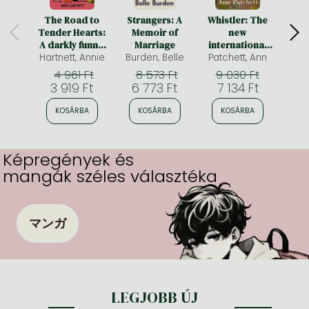
The Road to
Strangers: A
Whistler: The
Summ
Tender Hearts:
Memoir of
new
A darkly funny,
Marriage
international
Hartnett, Annie
hopeful and
Burden, Belle
bestseller from
Patchett, Ann
Hanna
uplifting novel
the author of
4 961 Ft
8 573 Ft
9 030 Ft
about second
Tom Lake and
3 919 Ft
6 773 Ft
7 134 Ft
3 
chances for fans
The Dutch
of The Wedding
House
KOSÁRBA
KOSÁRBA
KOSÁRBA
K
People and
Fredrik
Backman
Képregények és
mangák széles választéka
マンガ
LEGJOBB ÚJ