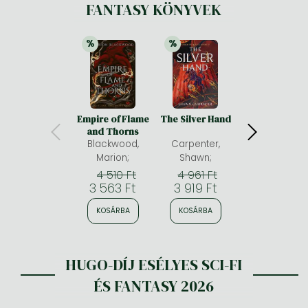
FANTASY KÖNYVEK
%
%
%
21% 
kedvezmény
21% 
kedvezmény
21% 
kedv
Empire of Flame
The Silver Hand
The Anatomy 
and Thorns
Magic: A spic
Blackwood,
Carpenter,
fantasy
romance
Marion;
Shawn;
Menard, Alexis 
adventure
4 510 Ft
4 961 Ft
4 961 Ft
3 563 Ft
3 919 Ft
3 919 Ft
KOSÁRBA
KOSÁRBA
KOSÁRBA
HUGO-DÍJ ESÉLYES SCI-FI
ÉS FANTASY 2026